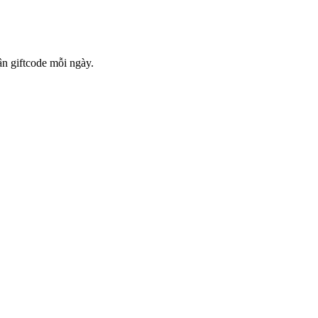
n giftcode mỗi ngày.